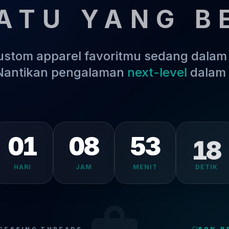
ATU YANG B
kustom apparel favoritmu sedang dala
 Nantikan pengalaman
next-level
dalam 
01
08
53
18
HARI
JAM
MENIT
DETIK