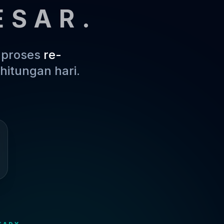
ESAR.
m proses
re-
hitungan hari.