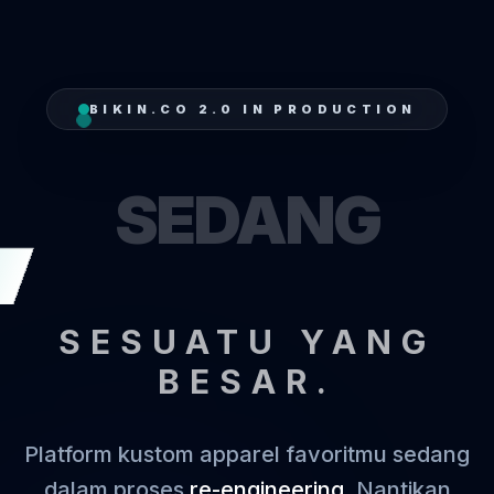
BIKIN.CO 2.0 IN PRODUCTION
SEDANG
T
SESUATU YANG
BESAR.
Platform kustom apparel favoritmu sedang
dalam proses
re-engineering
. Nantikan