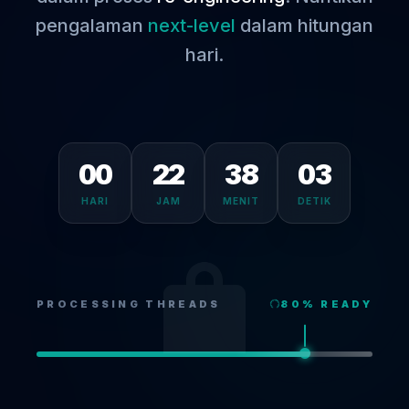
pengalaman
next-level
dalam hitungan
hari.
00
22
38
03
HARI
JAM
MENIT
DETIK
PROCESSING THREADS
80
% READY