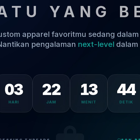
ATU YANG B
kustom apparel favoritmu sedang dala
 Nantikan pengalaman
next-level
dalam 
03
22
13
43
HARI
JAM
MENIT
DETIK