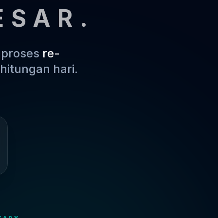
ESAR.
m proses
re-
hitungan hari.