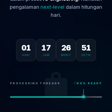
pengalaman
next-level
dalam hitungan
hari.
01
17
26
51
HARI
JAM
MENIT
DETIK
PROCESSING THREADS
80
% READY