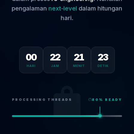
pengalaman
next-level
dalam hitungan
hari.
00
22
21
23
HARI
JAM
MENIT
DETIK
PROCESSING THREADS
80
% READY