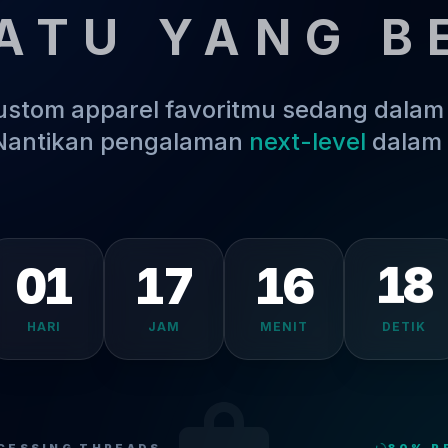
ATU YANG B
kustom apparel favoritmu sedang dala
 Nantikan pengalaman
next-level
dalam 
01
17
16
18
HARI
JAM
MENIT
DETIK