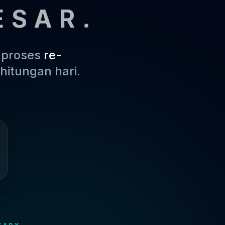
ESAR.
m proses
re-
hitungan hari.