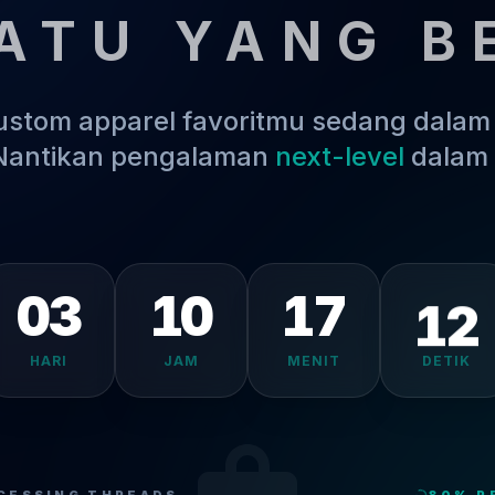
ATU YANG B
kustom apparel favoritmu sedang dala
 Nantikan pengalaman
next-level
dalam 
03
10
17
HARI
JAM
MENIT
DETIK