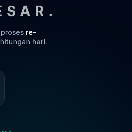
ESAR.
m proses
re-
hitungan hari.