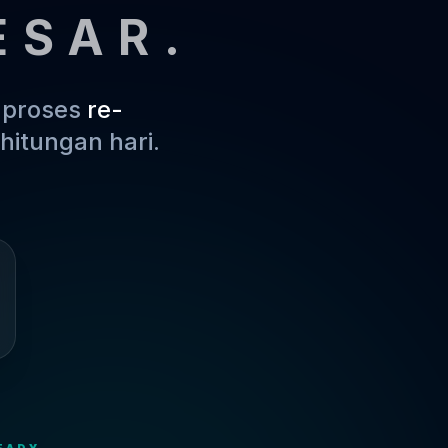
ESAR.
m proses
re-
hitungan hari.