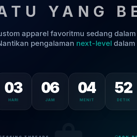
ATU YANG B
kustom apparel favoritmu sedang dala
 Nantikan pengalaman
next-level
dalam 
51
03
06
04
HARI
JAM
MENIT
DETIK