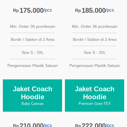
175.000
185.000
/pcs
/pcs
Rp
Rp
Min. Order 36 pcs/desain
Min. Order 36 pcs/desain
Bordir / Sablon di 2 Area
Bordir / Sablon di 2 Area
Size S - 3XL
Size S - 3XL
Pengemasan Plastik Satuan
Pengemasan Plastik Satuan
Jaket Coach
Jaket Coach
Hoodie
Hoodie
Baby Canvas
Premium Gore-TEX
210.000
222.000
/pcs
/pcs
Rp
Rp