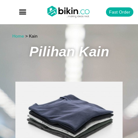
Fast Order
Home
>
Kain
Pilihan Kain