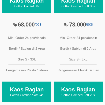
Kaos Raglan
Kaos Raglan
Cotton Carded 30s
Cotton Combed Soft 30s
68.000
73.000
/pcs
/pcs
Rp
Rp
Min. Order 24 pcs/desain
Min. Order 24 pcs/desain
Bordir / Sablon di 2 Area
Bordir / Sablon di 2 Area
Size S - 3XL
Size S - 3XL
Pengemasan Plastik Satuan
Pengemasan Plastik Satuan
Kaos Raglan
Kaos Raglan
Cotton Combed Soft 24s
Cotton Combed Soft 20s