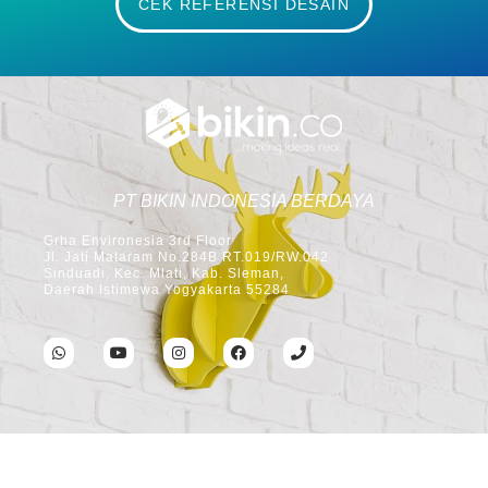
CEK REFERENSI DESAIN
PT BIKIN INDONESIA BERDAYA
Grha Environesia 3rd Floor
Jl. Jati Mataram No.284B RT.019/RW.042
Sinduadi, Kec. Mlati, Kab. Sleman,
Daerah Istimewa Yogyakarta 55284