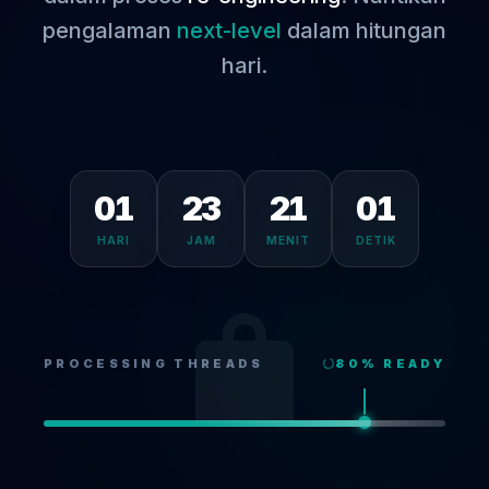
pengalaman
next-level
dalam hitungan
hari.
01
23
21
00
HARI
JAM
MENIT
DETIK
PROCESSING THREADS
80
% READY