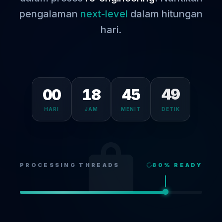
pengalaman
next-level
dalam hitungan
hari.
00
18
45
49
HARI
JAM
MENIT
DETIK
PROCESSING THREADS
80
% READY