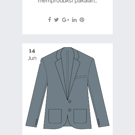
memproduksi pakaian...
14
Jun